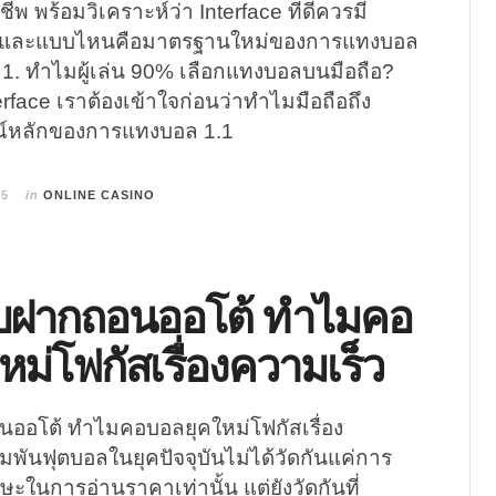
าชีพ พร้อมวิเคราะห์ว่า Interface ที่ดีควรมี
ร และแบบไหนคือมาตรฐานใหม่ของการแทงบอล
้ 1. ทำไมผู้เล่น 90% เลือกแทงบอลบนมือถือ?
erface เราต้องเข้าใจก่อนว่าทำไมมือถือถึง
ณ์หลักของการแทงบอล 1.1
25
in
ONLINE CASINO
บบฝากถอนออโต้ ทำไมคอ
ม่โฟกัสเรื่องความเร็ว
นออโต้ ทำไมคอบอลยุคใหม่โฟกัสเรื่อง
มพันฟุตบอลในยุคปัจจุบันไม่ได้วัดกันแค่การ
ษะในการอ่านราคาเท่านั้น แต่ยังวัดกันที่