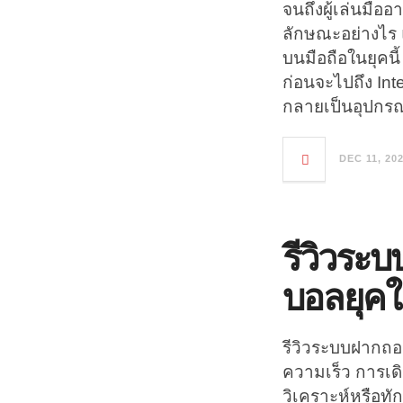
จนถึงผู้เล่นมืออ
ลักษณะอย่างไ
บนมือถือในยุคนี
ก่อนจะไปถึง Int
กลายเป็นอุปกร
DEC 11, 20
รีวิวระ
บอลยุคให
รีวิวระบบฝากถอ
ความเร็ว การเดิ
วิเคราะห์หรือทัก