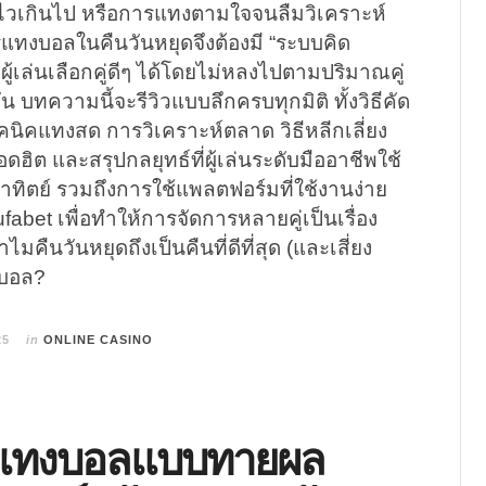
ไวเกินไป หรือการแทงตามใจจนลืมวิเคราะห์
การแทงบอลในคืนวันหยุดจึงต้องมี “ระบบคิด
้ผู้เล่นเลือกคู่ดีๆ ได้โดยไม่หลงไปตามปริมาณคู่
ัน บทความนี้จะรีวิวแบบลึกครบทุกมิติ ทั้งวิธีคัด
เทคนิคแทงสด การวิเคราะห์ตลาด วิธีหลีกเลี่ยง
ิต และสรุปกลยุทธ์ที่ผู้เล่นระดับมืออาชีพใช้
าทิตย์ รวมถึงการใช้แพลตฟอร์มที่ใช้งานง่าย
fabet เพื่อทำให้การจัดการหลายคู่เป็นเรื่อง
ไมคืนวันหยุดถึงเป็นคืนที่ดีที่สุด (และเสี่ยง
อบอล?
25
in
ONLINE CASINO
ารแทงบอลแบบทายผล