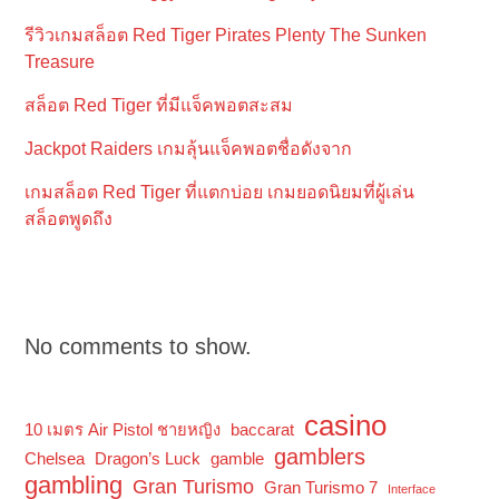
รีวิวเกมสล็อต Red Tiger Pirates Plenty The Sunken
Treasure
สล็อต Red Tiger ที่มีแจ็คพอตสะสม
Jackpot Raiders เกมลุ้นแจ็คพอตชื่อดังจาก
เกมสล็อต Red Tiger ที่แตกบ่อย เกมยอดนิยมที่ผู้เล่น
สล็อตพูดถึง
No comments to show.
casino
10 เมตร Air Pistol ชายหญิง
baccarat
gamblers
Chelsea
Dragon’s Luck
gamble
gambling
Gran Turismo
Gran Turismo 7
Interface