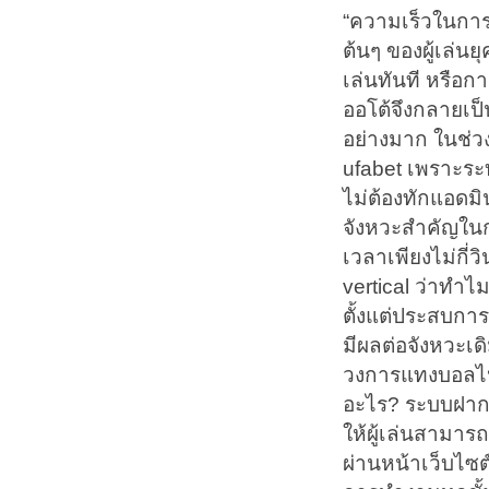
“ความเร็วในการท
ต้นๆ ของผู้เล่นย
เล่นทันที หรือ
ออโต้จึงกลายเ
อย่างมาก ในช่ว
ufabet เพราะระ
ไม่ต้องทักแอดมิ
จังหวะสำคัญในก
เวลาเพียงไม่กี่
vertical ว่าทำไ
ตั้งแต่ประสบการ
มีผลต่อจังหวะเด
วงการแทงบอลไปอ
อะไร? ระบบฝากถ
ให้ผู้เล่นสามา
ผ่านหน้าเว็บไซต