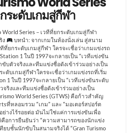
urismo World Series
่ยกระดับเกมสู่กีฬา
World Series – เวทีที่ยกระดับเกมสู่กีฬา
ริง
บทนำ: จากเกมในห้องนั่งเล่น สู่สนาม
ทีที่ยกระดับเกมสู่กีฬา ใครจะเชื่อว่าเกมแข่งรถ
ayStation 1 ในปี 1997จะกลายเป็น “เวทีแข่งขัน
ักขับตัวจริงและทีมแข่งชื่อดังเข้าร่วมอย่างเป็น
ะดับเกมสู่กีฬาใครจะเชื่อว่าเกมแข่งรถที่เริ่ม
on 1 ในปี 1997จะกลายเป็น “เวทีแข่งขันระดับ
ตัวจริงและทีมแข่งชื่อดังเข้าร่วมอย่างเป็น
rismo World Series (GTWS) คือก้าวสำคัญ
tsที่หลอมรวม “เกม” และ “มอเตอร์สปอร์ต
นอย่างไร้รอยต่อ มันไม่ใช่แค่การแข่งขันเพื่อ
คือการยืนยันว่า “ความสามารถของนักแข่ง
ทียบชั้นนักขับในสนามจริงได้ “Gran Turismo