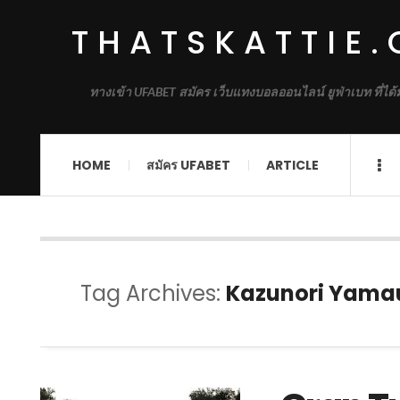
THATSKATTIE
ทางเข้า UFABET สมัคร เว็บแทงบอลออนไลน์ ยูฟ่าเบท ที่ได
HOME
สมัคร UFABET
ARTICLE
Tag Archives:
Kazunori Yama