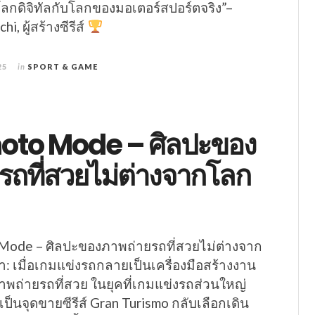
อมโลกดิจิทัลกับโลกของมอเตอร์สปอร์ตจริง”–
, ผู้สร้างซีรีส์
25
in
SPORT & GAME
hoto Mode – ศิลปะของ
รถที่สวยไม่ต่างจากโลก
Mode – ศิลปะของภาพถ่ายรถที่สวยไม่ต่างจาก
: เมื่อเกมแข่งรถกลายเป็นเครื่องมือสร้างงาน
าพถ่ายรถที่สวย ในยุคที่เกมแข่งรถส่วนใหญ่
เป็นจุดขายซีรีส์ Gran Turismo กลับเลือกเดิน