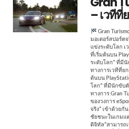
Gran T
– เวทีที
Gran Turismo 
มอเตอร์สปอร์ตจ
แข่งระดับโลก เว
ที่เริ่มต้นบน Pl
ระดับโลก” ที่มีน
ทางการเวทีที่ยกร
ต้นบน PlayStati
โลก” ที่มีนักขับ
ทางการ Gran Tu
ของวงการ eSpor
จริง” เข้าด้วยกั
ชัยชนะในเกมแต่
ดิจิทัล”สามารถเ