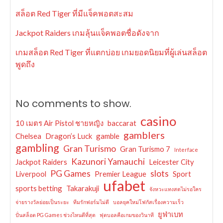
สล็อต Red Tiger ที่มีแจ็คพอตสะสม
Jackpot Raiders เกมลุ้นแจ็คพอตชื่อดังจาก
เกมสล็อต Red Tiger ที่แตกบ่อย เกมยอดนิยมที่ผู้เล่นสล็อต
พูดถึง
No comments to show.
casino
10 เมตร Air Pistol ชายหญิง
baccarat
gamblers
Chelsea
Dragon’s Luck
gamble
gambling
Gran Turismo
Gran Turismo 7
Interface
Kazunori Yamauchi
Jackpot Raiders
Leicester City
PG Games
slots
Liverpool
Premier League
Sport
ufabet
sports betting
Takarakuji
จังหวะแทงสดไม่รอใคร
จ่ายรางวัลย่อยเป็นระยะ
ทีมรักฟอร์มไม่ดี
บอลยุคใหม่โฟกัสเรื่องความเร็ว
ยูฟ่าเบท
ปั่นสล็อต PG Games ช่วงไหนดีที่สุด
ฟุตบอลคือเกมของวินาที