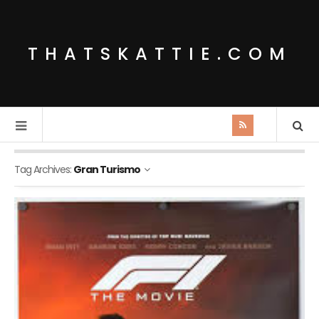
THATSKATTIE.COM
Tag Archives:
Gran Turismo