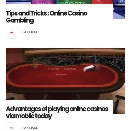
Tips and Tricks : Online Casino
Gambling
in
ARTICLE
Advantages of playing online casinos
via mobile today
in
ARTICLE