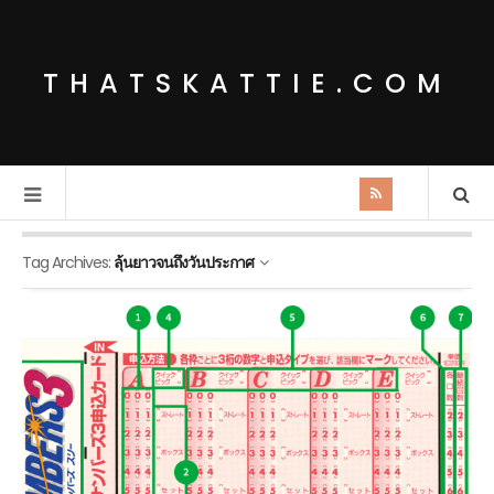
THATSKATTIE.COM
Tag Archives:
ลุ้นยาวจนถึงวันประกาศ