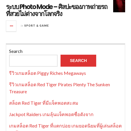
ระบบ Photo Mode – ศิลปะของภาพถ่ายรถ
ที่สวยไม่ต่างจากโลกจริง
in
SPORT & GAME
Search
SEARCH
รีวิวเกมสล็อต Piggy Riches Megaways
รีวิวเกมสล็อต Red Tiger Pirates Plenty The Sunken
Treasure
สล็อต Red Tiger ที่มีแจ็คพอตสะสม
Jackpot Raiders เกมลุ้นแจ็คพอตชื่อดังจาก
เกมสล็อต Red Tiger ที่แตกบ่อย เกมยอดนิยมที่ผู้เล่นสล็อต