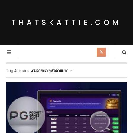
THATSKATTIE.COM
Tag Archives:
เกมจ่ายบ่อยหรือจ่ายยาก