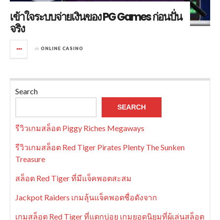
เข้าใจระบบจ่ายเงินของ PG Games ก่อนปั่น
จริง
in
ONLINE CASINO
Search
SEARCH
รีวิวเกมสล็อต Piggy Riches Megaways
รีวิวเกมสล็อต Red Tiger Pirates Plenty The Sunken
Treasure
สล็อต Red Tiger ที่มีแจ็คพอตสะสม
Jackpot Raiders เกมลุ้นแจ็คพอตชื่อดังจาก
เกมสล็อต Red Tiger ที่แตกบ่อย เกมยอดนิยมที่ผู้เล่นสล็อต