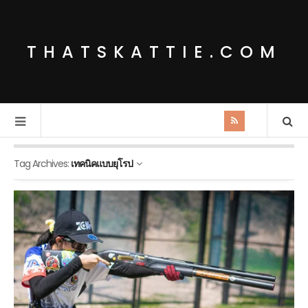
THATSKATTIE.COM
Tag Archives:
เทคนิคแบบยุโรป