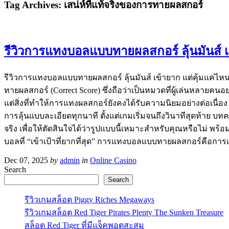
Tag Archives:
เสน่ห์ที่แท้จริงของการทายผลสกอร์
รีวิวการแทงบอลแบบทายผลสกอร์ ลุ้นมันส์ เ
รีวิวการแทงบอลแบบทายผลสกอร์ ลุ้นมันส์ เข้ายาก แต่คุ้มแค่ไหน
ทายผลสกอร์ (Correct Score) ซึ่งถือว่าเป็นหมวดที่ผู้เล่นหลายค
แต่สิ่งที่ทำให้การแทงผลสกอร์ยังคงได้รับความนิยมอย่างต่อเนื่
การลุ้นแบบละเอียดทุกนาที ตั้งแต่เกมเริ่มจนถึงวินาทีสุดท้าย 
จริง เพื่อให้ตัดสินใจได้ว่ารูปแบบนี้เหมาะสำหรับคุณหรือไม่ พร
บอลที่ “เข้าเป้าที่ยากที่สุด” การแทงบอลแบบทายผลสกอร์คือการเล
Dec 07, 2025
by
admin
in
Online Casino
Search
Search
รีวิวเกมสล็อต Piggy Riches Megaways
รีวิวเกมสล็อต Red Tiger Pirates Plenty The Sunken Treasure
สล็อต Red Tiger ที่มีแจ็คพอตสะสม