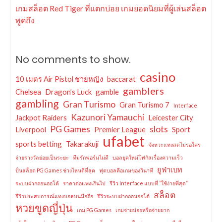
เกมสล็อต Red Tiger ที่แตกบ่อย เกมยอดนิยมที่ผู้เล่นสล็อต
พูดถึง
No comments to show.
casino
10 เมตร Air Pistol ชายหญิง
baccarat
gamblers
Chelsea
Dragon’s Luck
gamble
gambling
Gran Turismo
Gran Turismo 7
Interface
Kazunori Yamauchi
Jackpot Raiders
Leicester City
PG Games
slots
Liverpool
Premier League
Sport
ufabet
sports betting
Takarakuji
จังหวะแทงสดไม่รอใคร
จ่ายรางวัลย่อยเป็นระยะ
ทีมรักฟอร์มไม่ดี
บอลยุคใหม่โฟกัสเรื่องความเร็ว
ยูฟ่าเบท
ปั่นสล็อต PG Games ช่วงไหนดีที่สุด
ฟุตบอลคือเกมของวินาที
ระบบฝากถอนออโต้
ราคาต่อแพงเกินไป
รีวิว Interface แบบที่ “ใช้ง่ายที่สุด”
สล็อต
รีวิวประสบการณ์แทงบอลบนมือถือ
รีวิวระบบฝากถอนออโต้
หวยขูดญี่ปุ่น
เกม PG Games
เกมจ่ายบ่อยหรือจ่ายยาก