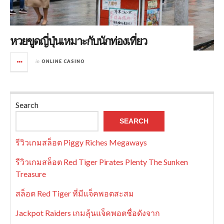
หวยขูดญี่ปุ่นเหมาะกับนักท่องเที่ยว
in
ONLINE CASINO
Search
SEARCH
รีวิวเกมสล็อต Piggy Riches Megaways
รีวิวเกมสล็อต Red Tiger Pirates Plenty The Sunken
Treasure
สล็อต Red Tiger ที่มีแจ็คพอตสะสม
Jackpot Raiders เกมลุ้นแจ็คพอตชื่อดังจาก