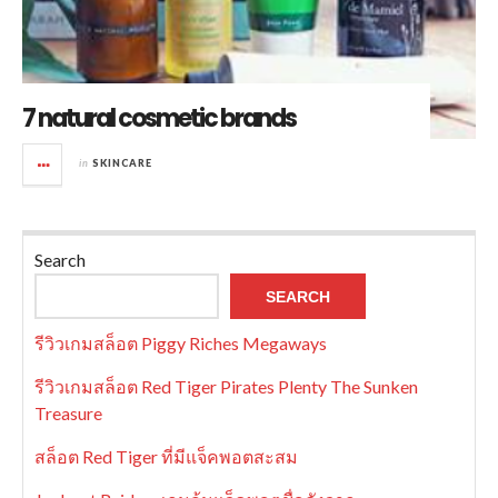
7 natural cosmetic brands
in
SKINCARE
Search
SEARCH
รีวิวเกมสล็อต Piggy Riches Megaways
รีวิวเกมสล็อต Red Tiger Pirates Plenty The Sunken
Treasure
สล็อต Red Tiger ที่มีแจ็คพอตสะสม