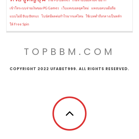
เข้าใจระบบจ่ายเงินของ PG Games
เว็บแทงบอลยุคใหม่
แทงบอลบนมือถือ
แบบไม่มี Buy Bonus
โบนัสมีผลต่อกำไรมากแค่ไหน
ใช้เบทต่ำถึงกลางเป็นหลัก
ให้ Free Spin
TOPBBM.COM
COPYRIGHT 2022 UFABET999. ALL RIGHTS RESERVED.