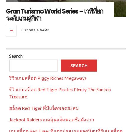
Gran Turismo World Series – เวทีที่ยก
ระดับเกมสู่กีฬา
in
SPORT & GAME
Search
SEARCH
รีวิวเกมสล็อต Piggy Riches Megaways
รีวิวเกมสล็อต Red Tiger Pirates Plenty The Sunken
Treasure
สล็อต Red Tiger ที่มีแจ็คพอตสะสม
Jackpot Raiders เกมลุ้นแจ็คพอตชื่อดังจาก
เกมสล็อต Red Tiger ที่แตกบ่อย เกมยอดนิยมที่ผู้เล่นสล็อต